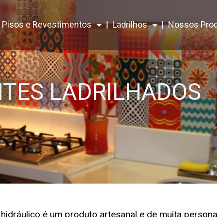
Pisos e Revestimentos
Ladrilhos
Nossos Pro
TES LADRILHADOS
o hidráulico é um produto artesanal e de muita persona