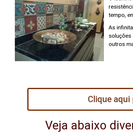
resistênc
tempo, en
As infini
soluções 
outros ma
Clique aqui
Veja abaixo div