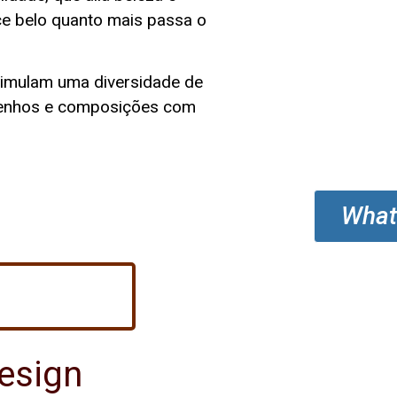
ce belo quanto mais passa o
stimulam uma diversidade de
esenhos e composições com
What
esign