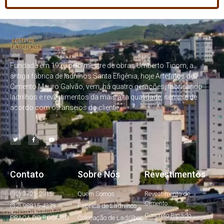
Fundada em 1920 pelo mestre de obras Umberto Ticom, a
antiga fábrica de ladrilhos Santa Efigênia, hoje Artefatos de
Cimento Mauro Galvão, vem, há quatro gerações, fabricando
ladrilhos e revestimentos da mais alta qualidade, sempre de
acordo com os anseios do cliente.
Contato
Sobre Nós
Revestimentos
(32) 3721-2915
Quem Somos
Revestimento de
Cimento
(32) 98815-4373
Fabrica de Ladrilhos
Concreto Ripado
PRAÇA DO ROSÁRIO
Colocação de Ladrilhos