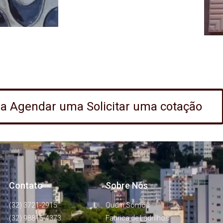
ra Agendar uma Solicitar uma cotação
Contato
Sobre Nós
(32) 3721-2915
Quem Somos
(32) 98815-4373
Fabrica de Ladrilhos